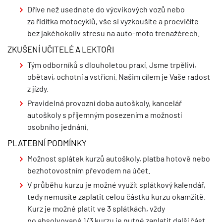
Dříve než usednete do výcvikových vozů nebo
za řidítka motocyklů, vše si vyzkoušíte a procvičíte
bez jakéhokoliv stresu na auto-moto trenažérech.
ZKUŠENÍ UČITELÉ A LEKTOŘI
Tým odborníků s dlouholetou praxí. Jsme trpěliví,
obětaví, ochotní a vstřícní. Našim cílem je Vaše radost
z jízdy.
Pravidelná provozní doba autoškoly, kancelář
autoškoly s příjemným posezením a možností
osobního jednání.
PLATEBNÍ PODMÍNKY
Možnost splátek kurzů autoškoly, platba hotově nebo
bezhotovostním převodem na účet.
V průběhu kurzu je možné využít splátkový kalendář,
tedy nemusíte zaplatit celou částku kurzu okamžitě.
Kurz je možné platit ve 3 splátkách, vždy
po absolvované 1/3 kurzu je nutné zaplatit další část