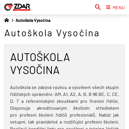
MENU
Autoškola Vysočina
Autoškola Vysočina
AUTOŠKOLA
VYSOČINA
Autoškola se zabývá výukou a výcvikem všech skupin
řidičských oprávnění: AM, A1, A2, A, B, B 96 BE, C, CE,
D, T a referentskými zkouškami pro firemní řidiče.
Disponuje akreditovaným školicím střediskem
pro profesní školení řidičů profesionálů. Nabízí jak
vstupní, tak pravidelné a rozšiřující profesní školení.
Realizují kondiční jízdy pro osvěžení a tréning Vašich