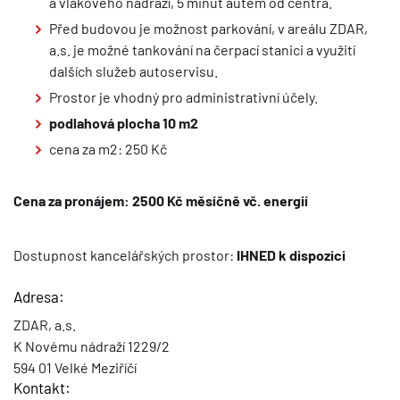
a vlakového nádraží, 5 minut autem od centra.
Před budovou je možnost parkování, v areálu ZDAR,
a.s. je možné tankování na čerpací stanici a využití
dalších služeb autoservisu.
Prostor je vhodný pro administrativní účely.
podlahová plocha 10 m2
cena za m2: 250 Kč
C
ena za pronájem: 2500 Kč měsíčně vč. energií
Dostupnost kancelářských prostor:
IHNED k dispozici
Adresa:
ZDAR, a.s.
K Novému nádraží 1229/2
594 01 Velké Meziříčí
Kontakt: