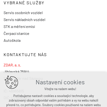
VYBRANÉ SLUŽBY
Servis osobních vozidel
Servis nákladních vozidel
STK a měření emisí
Čerpací stanice
Autoškola
KONTAKTUJTE NÁS
ZDAR, a. s.
Jihlavská 759/4
591 01 Žďár nad Sázavou
Nastavení cookies
Vítejte na našem webu!
IČ: 46965815
Potřebujeme nastavit cookies a související technologie, aby
DIČ: CZ46965815
zobrazovaný obsah odpovídal vašim potřebám a vy na webu nalezli
přesně to, co potřebujete. Soubory cookies používané na našem webu