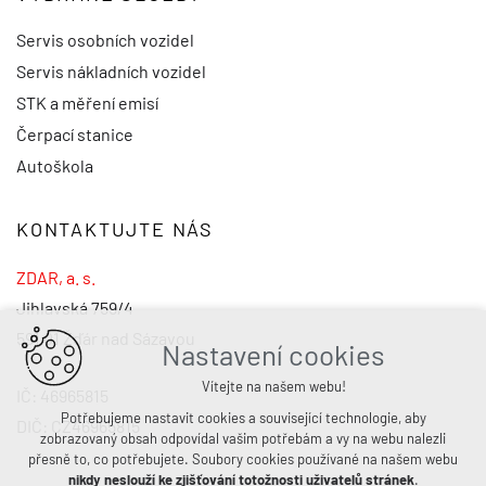
Servis osobních vozidel
Servis nákladních vozidel
STK a měření emisí
Čerpací stanice
Autoškola
KONTAKTUJTE NÁS
ZDAR, a. s.
Jihlavská 759/4
591 01 Žďár nad Sázavou
Nastavení cookies
Vítejte na našem webu!
IČ: 46965815
Potřebujeme nastavit cookies a související technologie, aby
DIČ: CZ46965815
zobrazovaný obsah odpovídal vašim potřebám a vy na webu nalezli
přesně to, co potřebujete. Soubory cookies používané na našem webu
nikdy neslouží ke zjišťování totožnosti uživatelů stránek
.