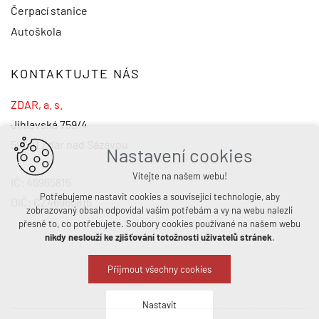
Čerpací stanice
Autoškola
KONTAKTUJTE NÁS
ZDAR, a. s.
Jihlavská 759/4
591 01 Žďár nad Sázavou
Nastavení cookies
Vítejte na našem webu!
IČ: 46965815
Potřebujeme nastavit cookies a související technologie, aby
DIČ: CZ46965815
zobrazovaný obsah odpovídal vašim potřebám a vy na webu nalezli
přesně to, co potřebujete. Soubory cookies používané na našem webu
nikdy neslouží ke zjišťování totožnosti uživatelů stránek
.
Přijmout všechny cookies
Nastavit