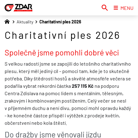
MENU
Aktuality
Charitativní ples 2026
Charitativní ples 2026
Společně jsme pomohli dobré věci
S velkou radostí jsme se zapojili do letošního charitativního
plesu, který měl jediný cíl – pomoci tam, kde je to skutečně
potřeba. Díky štědrosti hostů a skvělé atmosféře večera se
podařila vybrat rekordní částka
257 115 Kč
na podporu
Centra Zdislava na pomoc lidem s mentálním, tělesným,
zrakovým i kombinovaným postižením. Celý večer se nesl
v příjemném duchu a není divu, pomoci mohl opravdu každý
- ke konečné částce přispěl i výtěžek z prodeje květin,
občerstvení nebo kola štěstí.
Do dražby jsme věnovali jízdu