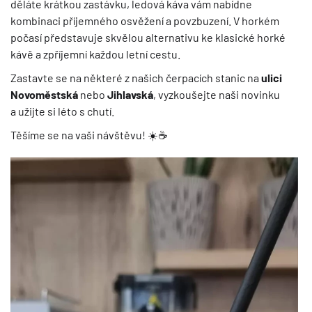
děláte krátkou zastávku, ledová káva vám nabídne
kombinaci příjemného osvěžení a povzbuzení. V horkém
počasí představuje skvělou alternativu ke klasické horké
kávě a zpříjemní každou letní cestu.
Zastavte se na některé z našich čerpacích stanic na
ulici
Novoměstská
nebo
Jihlavská
, vyzkoušejte naši novinku
a užijte si léto s chutí.
Těšíme se na vaši návštěvu! ☀️☕