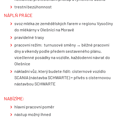
trestní bezúhonnost
NÁPLŇ PRÁCE
svoz mléka ze zemědělských farem v regionu Vysočiny
do mlékárny v Olešnici na Moravě
pravidelné trasy
pracovní režim: turnusové směny → běžné pracovní
dny a víkendy podle předem sestaveného plánu,
vícečlenné posádky na vozidle, každodenní návrat do
Olešnice
nákladní vůz, který budete řídit: cisternové vozidlo
SCANIA (nástavba SCHWARTE) + přívěs s cisternovou
nástavbou SCHWARTE
NABÍZÍME:
hlavní pracovní poměr
nástup možný ihned