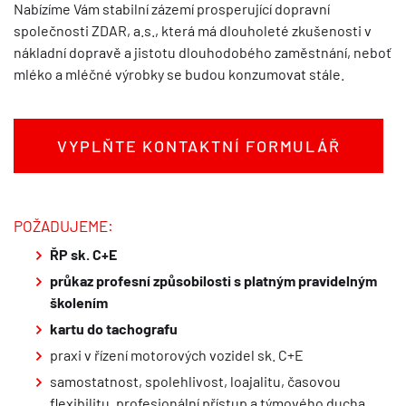
Nabízíme Vám stabilní zázemí prosperující dopravní
společnosti ZDAR, a.s., která má dlouholeté zkušenosti v
nákladní dopravě a jistotu dlouhodobého zaměstnání, neboť
mléko a mléčné výrobky se budou konzumovat stále.
VYPLŇTE KONTAKTNÍ FORMULÁŘ
POŽADUJEME:
ŘP sk. C+E
průkaz profesní způsobilosti s platným pravidelným
školením
kartu do tachografu
praxi v řízení motorových vozidel sk. C+E
samostatnost, spolehlivost, loajalitu, časovou
flexibilitu, profesionální přístup a týmového ducha