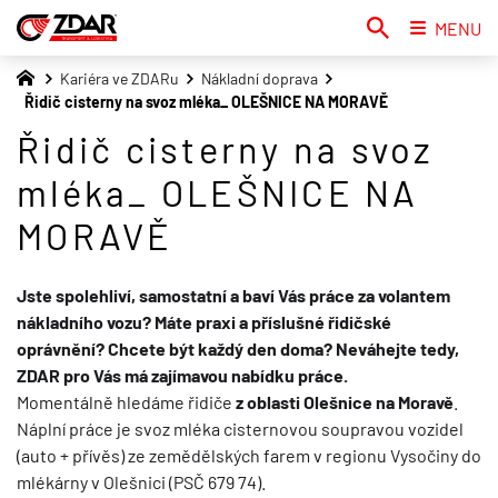
MENU
Kariéra ve ZDARu
Nákladní doprava
Řidič cisterny na svoz mléka_ OLEŠNICE NA MORAVĚ
Řidič cisterny na svoz
mléka_ OLEŠNICE NA
MORAVĚ
Jste spolehliví, samostatní a baví Vás práce za volantem
nákladního vozu? Máte praxi a příslušné řidičské
oprávnění? Chcete být každý den doma? Neváhejte tedy,
ZDAR pro Vás má zajímavou nabídku práce.
Momentálně hledáme řidiče
z oblasti Olešnice na Moravě
.
Náplní práce je svoz mléka cisternovou soupravou vozidel
(auto + přívěs) ze zemědělských farem v regionu Vysočiny do
mlékárny v Olešnici (PSČ 679 74).