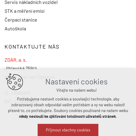
Servis nákladních vozidel
STK a měření emisí
Čerpací stanice
Autoškola
KONTAKTUJTE NÁS
ZDAR, a. s.
Jihlavská 759/4
591 01 Žďár nad Sázavou
Nastavení cookies
Vítejte na našem webu!
IČ: 46965815
Potřebujeme nastavit cookies a související technologie, aby
DIČ: CZ46965815
zobrazovaný obsah odpovídal vašim potřebám a vy na webu nalezli
přesně to, co potřebujete. Soubory cookies používané na našem webu
nikdy neslouží ke zjišťování totožnosti uživatelů stránek
.
Přijmout všechny cookies