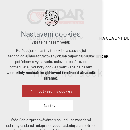
Nastavení cookies
SLUŽBY MOTORISTŮM
NÁKLADNÍ DO
Vítejte na našem webu!
Potřebujeme nastavit cookies a související
technologie, aby zobrazovaný obsah odpovídal vašim
Kontakty
Logistika
Filip Ondráček
potřebám a vy na webu nalezli přesně to, co
potřebujete. Soubory cookies používané na našem
Filip Ondráček
webu
nikdy neslouží ke zjišťování totožnosti uživatelů
stránek
.
Přijmout všechny cookies
Nastavit
Vaše údaje zpracováváme v souladu se zásadami
Technická cookies
ochrany osobních údajů z důvodu následujících potřeb:
nutná pro provozování webu