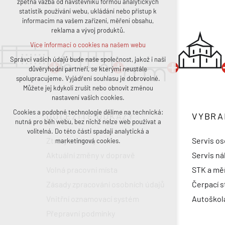
zpětná vazba od návštěvníků formou analytických
statistik používání webu, ukládání nebo přístup k
udržení kontextu stránek (session):
informacím na vašem zařízení, měření obsahu,
případná přihlášení, volby jazyka, apod.
reklama a vývoj produktů.
Volitelná cookies
Více informací o cookies na našem webu
analytická pro anonymizované vyhodnocení
návštěvnosti
Správci vašich údajů bude naše společnost, jakož i naši
důvěryhodní partneři, se kterými neustále
marketingová cookies (Google, Facebook)
spolupracujeme. Vyjádření souhlasu je dobrovolné.
Více informací o cookies na našem webu
Můžete jej kdykoli zrušit nebo obnovit změnou
nastavení vašich cookies.
Cookies a podobné technologie dělíme na technická:
Přijmout všechny cookies
DŮLEŽITÉ ODKAZY
VYBRA
nutná pro běh webu, bez nichž nelze web používat a
volitelná. Do této části spadají analytická a
Odmítnout vše
Ztráty a nálezy
Servis os
marketingová cookies.
Aktuální změny v dopravě
Servis ná
Volná pracovní místa
STK a měř
Zásady zpracování osobních údajů
Čerpací s
Vnitřní oznamovací systém
Autoškol
Přepravní podmínky