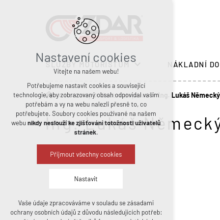
Nastavení cookies
SLUŽBY MOTORISTŮM
NÁKLADNÍ DO
Vítejte na našem webu!
Potřebujeme nastavit cookies a související
technologie, aby zobrazovaný obsah odpovídal vašim
Kontakty
Osobní doprava
Ing. Lukáš Německ
potřebám a vy na webu nalezli přesně to, co
potřebujete. Soubory cookies používané na našem
Ing. Lukáš Německ
webu
nikdy neslouží ke zjišťování totožnosti uživatelů
stránek
.
Přijmout všechny cookies
Nastavit
Vaše údaje zpracováváme v souladu se zásadami
Technická cookies
ochrany osobních údajů z důvodu následujících potřeb:
nutná pro provozování webu