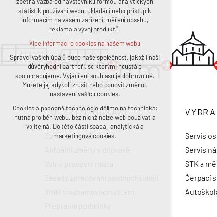
zpětná vazba od návštěvníků formou analytických
statistik používání webu, ukládání nebo přístup k
udržení kontextu stránek (session):
informacím na vašem zařízení, měření obsahu,
případná přihlášení, volby jazyka, apod.
reklama a vývoj produktů.
Volitelná cookies
Více informací o cookies na našem webu
analytická pro anonymizované vyhodnocení
návštěvnosti
Správci vašich údajů bude naše společnost, jakož i naši
důvěryhodní partneři, se kterými neustále
marketingová cookies (Google, Facebook)
spolupracujeme. Vyjádření souhlasu je dobrovolné.
Více informací o cookies na našem webu
Můžete jej kdykoli zrušit nebo obnovit změnou
nastavení vašich cookies.
Cookies a podobné technologie dělíme na technická:
Přijmout všechny cookies
DŮLEŽITÉ ODKAZY
VYBRA
nutná pro běh webu, bez nichž nelze web používat a
volitelná. Do této části spadají analytická a
Odmítnout vše
Ztráty a nálezy
Servis os
marketingová cookies.
Aktuální změny v dopravě
Servis ná
Volná pracovní místa
STK a měř
Zásady zpracování osobních údajů
Čerpací s
Vnitřní oznamovací systém
Autoškol
Přepravní podmínky