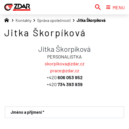
MENU
Kontakty
Správa společnosti
Jitka Škorpíková
Jitka Škorpíková
Jitka Škorpíková
PERSONALISTKA
skorpikova@zdar.cz
prace@zdar.cz
+420
606 053 952
+420
734 393 939
Jméno a příjmení *