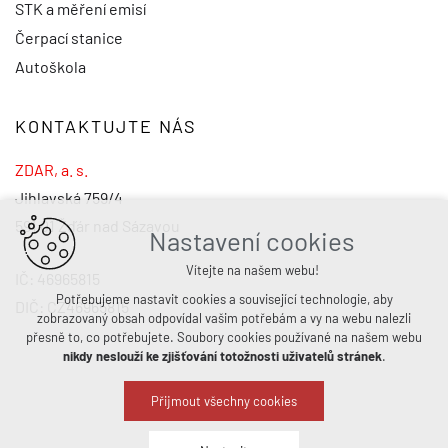
STK a měření emisí
Čerpací stanice
Autoškola
KONTAKTUJTE NÁS
ZDAR, a. s.
Jihlavská 759/4
591 01 Žďár nad Sázavou
Nastavení cookies
Vítejte na našem webu!
IČ: 46965815
Potřebujeme nastavit cookies a související technologie, aby
DIČ: CZ46965815
zobrazovaný obsah odpovídal vašim potřebám a vy na webu nalezli
přesně to, co potřebujete. Soubory cookies používané na našem webu
nikdy neslouží ke zjišťování totožnosti uživatelů stránek
.
Přijmout všechny cookies