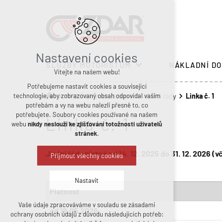
Nastavení cookies
SLUŽBY MOTORISTŮM
NÁKLADNÍ DO
Vítejte na našem webu!
Potřebujeme nastavit cookies a související
technologie, aby zobrazovaný obsah odpovídal vašim
MHD Žďár nad Sázavou
Jízdní řády
Linka č. 1
potřebám a vy na webu nalezli přesně to, co
potřebujete. Soubory cookies používané na našem
Linka č. 1
webu
nikdy neslouží ke zjišťování totožnosti uživatelů
stránek
.
Jízdní řády platné od 14. 12. 2025 do 31. 12. 2026 
Přijmout všechny cookies
Nastavit
Platnost
Vaše údaje zpracováváme v souladu se zásadami
Technická cookies
od 19.05.2026
ochrany osobních údajů z důvodu následujících potřeb:
nutná pro provozování webu