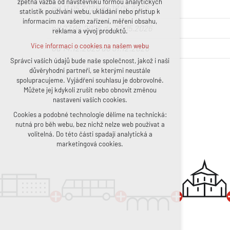
zpětná vazba od návštěvníků formou analytických
od 11.05.2026 do 18.05.2026
statistik používání webu, ukládání nebo přístup k
udržení kontextu stránek (session):
informacím na vašem zařízení, měření obsahu,
případná přihlášení, volby jazyka, apod.
od 27.04.2026 do 07.05.2026
reklama a vývoj produktů.
Volitelná cookies
Více informací o cookies na našem webu
od 14.12.2025 do 31.12.2026
analytická pro anonymizované vyhodnocení
návštěvnosti
Správci vašich údajů bude naše společnost, jakož i naši
důvěryhodní partneři, se kterými neustále
marketingová cookies (Google, Facebook)
spolupracujeme. Vyjádření souhlasu je dobrovolné.
Více informací o cookies na našem webu
Můžete jej kdykoli zrušit nebo obnovit změnou
nastavení vašich cookies.
Cookies a podobné technologie dělíme na technická:
Přijmout všechny cookies
nutná pro běh webu, bez nichž nelze web používat a
volitelná. Do této části spadají analytická a
Odmítnout vše
marketingová cookies.