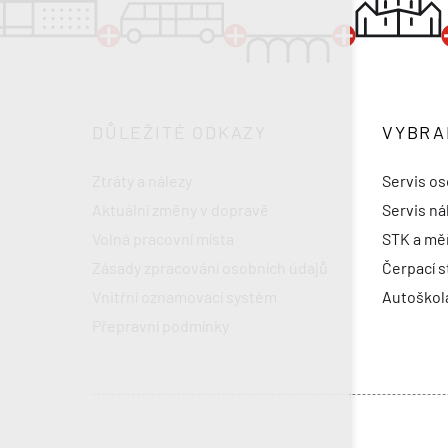
DŮLEŽITÉ ODKAZY
VYBRA
Ztráty a nálezy
Servis os
Aktuální změny v dopravě
Servis ná
Volná pracovní místa
STK a měř
Zásady zpracování osobních údajů
Čerpací s
Vnitřní oznamovací systém
Autoškol
Přepravní podmínky