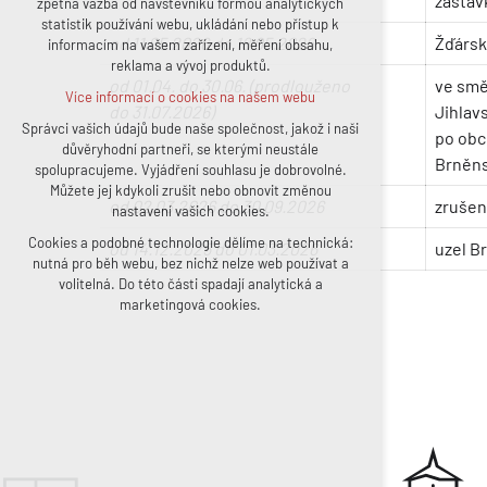
zastáv
zpětná vazba od návštěvníků formou analytických
statistik používání webu, ukládání nebo přístup k
udržení kontextu stránek (session):
od 11.05.2026 do 18.05.2026
Žďársk
informacím na vašem zařízení, měření obsahu,
případná přihlášení, volby jazyka, apod.
reklama a vývoj produktů.
Volitelná cookies
od 01.04. do 30.06. (prodlouženo
ve smě
Více informací o cookies na našem webu
analytická pro anonymizované vyhodnocení
do 31.07.2026)
Jihlav
návštěvnosti
Správci vašich údajů bude naše společnost, jakož i naši
po obc
důvěryhodní partneři, se kterými neustále
marketingová cookies (Google, Facebook)
Brněns
spolupracujeme. Vyjádření souhlasu je dobrovolné.
Více informací o cookies na našem webu
Můžete jej kdykoli zrušit nebo obnovit změnou
od 02.03.2026 do 30.09.2026
zrušen
nastavení vašich cookies.
Cookies a podobné technologie dělíme na technická:
Přijmout všechny cookies
od 14.12.2025 do 01.03.2026
uzel B
nutná pro běh webu, bez nichž nelze web používat a
volitelná. Do této části spadají analytická a
Odmítnout vše
marketingová cookies.