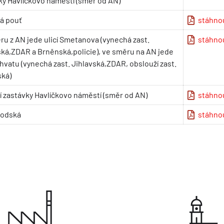
ky Havlíčkovo náměstí (směr od AN)
á pouť
stáhno
ru z AN jede ulicí Smetanova (vynechá zast.
stáhno
ská,ZDAR a Brněnská,policie), ve směru na AN jede
hvatu (vynechá zast. Jihlavská,ZDAR, obslouží zast.
ká)
í zastávky Havlíčkovo náměstí (směr od AN)
stáhno
rodská
stáhno