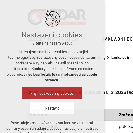
Nastavení cookies
SLUŽBY MOTORISTŮM
NÁKLADNÍ DO
Vítejte na našem webu!
Potřebujeme nastavit cookies a související
technologie, aby zobrazovaný obsah odpovídal vašim
MHD Žďár nad Sázavou
Jízdní řády
Linka č. 5
potřebám a vy na webu nalezli přesně to, co
potřebujete. Soubory cookies používané na našem
Linka č. 5
webu
nikdy neslouží ke zjišťování totožnosti uživatelů
stránek
.
Jízdní řády platné od 14. 12. 2025 do 31. 12. 2026 
Přijmout všechny cookies
Nastavit
Platnost
Změna
Vaše údaje zpracováváme v souladu se zásadami
Technická cookies
od 01.08.2026
pokrač
ochrany osobních údajů z důvodu následujících potřeb:
nutná pro provozování webu