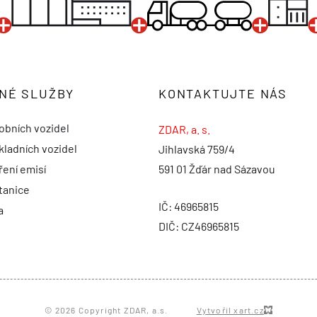
NÉ SLUŽBY
KONTAKTUJTE NÁS
obních vozidel
ZDAR, a. s.
kladních vozidel
Jihlavská 759/4
ení emisí
591 01 Žďár nad Sázavou
tanice
IČ: 46965815
a
DIČ: CZ46965815
© 2026 Copyright ZDAR, a.s.
Vytvořil xart.cz