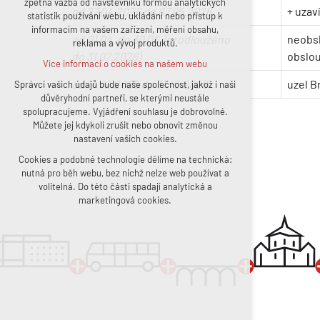
zpětná vazba od návštěvníků formou analytických
od 27.04.2026 do 07.05.2026
+ uzav
statistik používání webu, ukládání nebo přístup k
udržení kontextu stránek (session):
informacím na vašem zařízení, měření obsahu,
případná přihlášení, volby jazyka, apod.
od 01.04. do 30.06. (prodlouženo
neobsl
reklama a vývoj produktů.
Volitelná cookies
do 31.07.2026)
obslou
Více informací o cookies na našem webu
analytická pro anonymizované vyhodnocení
návštěvnosti
od 14.12.2025 do 31.12.2026
uzel B
Správci vašich údajů bude naše společnost, jakož i naši
důvěryhodní partneři, se kterými neustále
marketingová cookies (Google, Facebook)
spolupracujeme. Vyjádření souhlasu je dobrovolné.
Více informací o cookies na našem webu
Můžete jej kdykoli zrušit nebo obnovit změnou
nastavení vašich cookies.
Cookies a podobné technologie dělíme na technická:
Přijmout všechny cookies
nutná pro běh webu, bez nichž nelze web používat a
volitelná. Do této části spadají analytická a
Odmítnout vše
marketingová cookies.