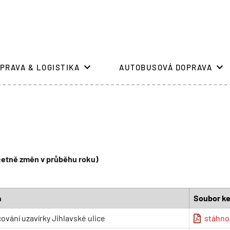
PRAVA & LOGISTIKA
AUTOBUSOVÁ DOPRAVA
(včetně změn v průběhu roku)
a
Soubor ke
ování uzavírky Jihlavské ulice
stáhno