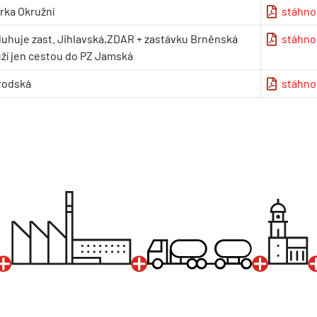
írka Okružní
stáhno
uhuje zast. Jihlavská,ZDAR + zastávku Brněnská
stáhno
ží jen cestou do PZ Jamská
rodská
stáhno