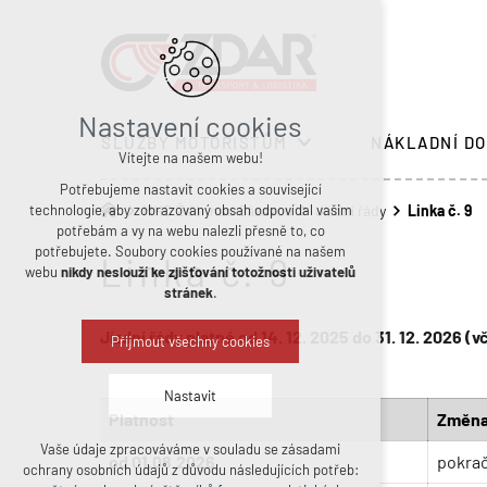
Nastavení cookies
SLUŽBY MOTORISTŮM
NÁKLADNÍ DO
Vítejte na našem webu!
Potřebujeme nastavit cookies a související
technologie, aby zobrazovaný obsah odpovídal vašim
MHD Žďár nad Sázavou
Jízdní řády
Linka č. 9
potřebám a vy na webu nalezli přesně to, co
potřebujete. Soubory cookies používané na našem
Linka č. 9
webu
nikdy neslouží ke zjišťování totožnosti uživatelů
stránek
.
Jízdní řády platné od 14. 12. 2025 do 31. 12. 2026 
Přijmout všechny cookies
Nastavit
Platnost
Změn
Vaše údaje zpracováváme v souladu se zásadami
Technická cookies
od 01.08.2026
pokrač
ochrany osobních údajů z důvodu následujících potřeb:
nutná pro provozování webu