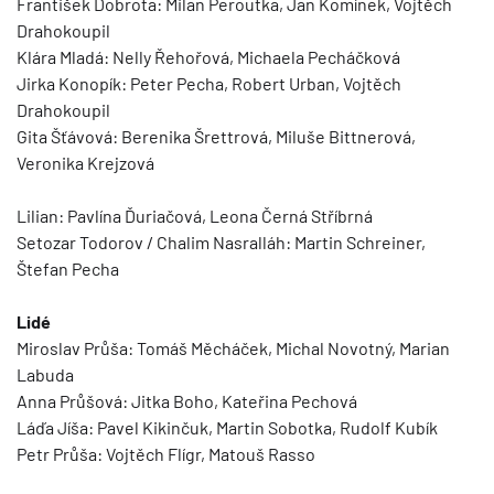
František Dobrota: Milan Peroutka, Jan Komínek, Vojtěch
Drahokoupil
Klára Mladá: Nelly Řehořová, Michaela Pecháčková
Jirka Konopík: Peter Pecha, Robert Urban, Vojtěch
Drahokoupil
Gita Šťávová: Berenika Šrettrová, Miluše Bittnerová,
Veronika Krejzová
Lilian: Pavlína Ďuriačová, Leona Černá Stříbrná
Setozar Todorov / Chalim Nasralláh: Martin Schreiner,
Štefan Pecha
Lidé
Miroslav Průša: Tomáš Měcháček, Michal Novotný, Marian
Labuda
Anna Průšová: Jitka Boho, Kateřina Pechová
Láďa Jíša: Pavel Kikinčuk, Martin Sobotka, Rudolf Kubík
Petr Průša: Vojtěch Flígr, Matouš Rasso