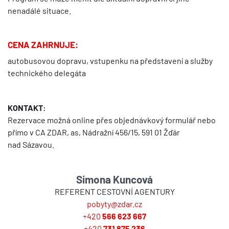
nenadálé situace.
CENA ZAHRNUJE:
autobusovou dopravu, vstupenku na představení a služby
technického delegáta
KONTAKT:
Rezervace možná online přes objednávkový formulář nebo
přímo v CA ZDAR, as, Nádražní 456/15, 591 01 Žďár
nad Sázavou.
Simona Kuncová
REFERENT CESTOVNÍ AGENTURY
pobyty@zdar.cz
+420
566 623 667
+420
731 875 236