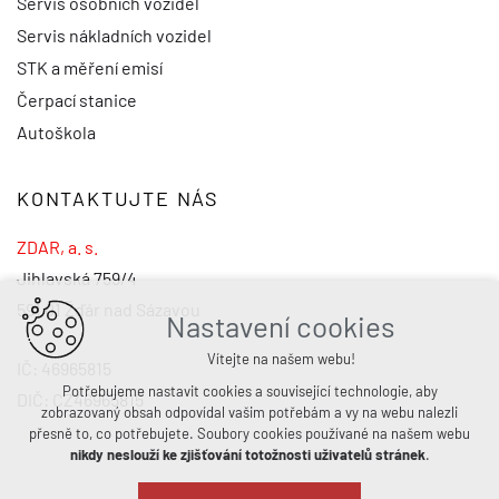
Servis osobních vozidel
Servis nákladních vozidel
STK a měření emisí
Čerpací stanice
Autoškola
KONTAKTUJTE NÁS
ZDAR, a. s.
Jihlavská 759/4
591 01 Žďár nad Sázavou
Nastavení cookies
Vítejte na našem webu!
IČ: 46965815
Potřebujeme nastavit cookies a související technologie, aby
DIČ: CZ46965815
zobrazovaný obsah odpovídal vašim potřebám a vy na webu nalezli
přesně to, co potřebujete. Soubory cookies používané na našem webu
nikdy neslouží ke zjišťování totožnosti uživatelů stránek
.