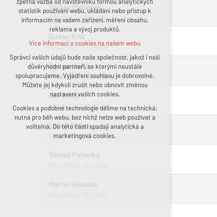
zpětná vazba od návštěvníků formou analytických
Václav Mazánek
statistik používání webu, ukládání nebo přístup k
udržení kontextu stránek (session):
PŘIJÍMACÍ TECHNIK
informacím na vašem zařízení, měření obsahu,
případná přihlášení, volby jazyka, apod.
reklama a vývoj produktů.
Volitelná cookies
Dušan Kříž
Více informací o cookies na našem webu
analytická pro anonymizované vyhodnocení
PŘIJÍMACÍ TECHNIK
návštěvnosti
Správci vašich údajů bude naše společnost, jakož i naši
Roman Balík
důvěryhodní partneři, se kterými neustále
marketingová cookies (Google, Facebook)
spolupracujeme. Vyjádření souhlasu je dobrovolné.
PŘIJÍMACÍ TECHNIK
Více informací o cookies na našem webu
Můžete jej kdykoli zrušit nebo obnovit změnou
nastavení vašich cookies.
Jan Krejz
VEDOUCÍ SERVISU
Cookies a podobné technologie dělíme na technická:
Přijmout všechny cookies
nutná pro běh webu, bez nichž nelze web používat a
Lukáš Melka
volitelná. Do této části spadají analytická a
Odmítnout vše
VEDOUCÍ SERVISU
marketingová cookies.
Tomáš Peterka
PŘIJÍMACÍ TECHNIK
Martin Houska
PŘIJÍMACÍ TECHNIK