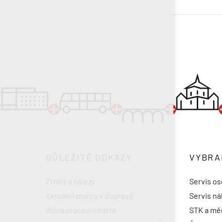
DŮLEŽITÉ ODKAZY
VYBRA
Ztráty a nálezy
Servis os
Aktuální změny v dopravě
Servis ná
Volná pracovní místa
STK a měř