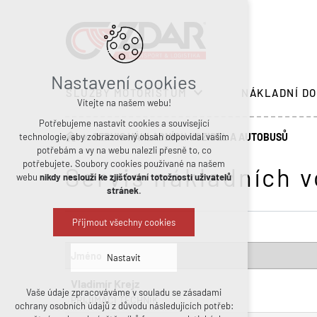
Nastavení cookies
SLUŽBY MOTORISTŮM
NÁKLADNÍ DO
Vítejte na našem webu!
Potřebujeme nastavit cookies a související
technologie, aby zobrazovaný obsah odpovídal vašim
SERVIS NÁKLADNÍCH VOZIDEL A AUTOBUSŮ
potřebám a vy na webu nalezli přesně to, co
potřebujete. Soubory cookies používané na našem
Servis nákladních v
webu
nikdy neslouží ke zjišťování totožnosti uživatelů
stránek
.
Přijmout všechny cookies
Jméno
Nastavit
Vladimír Krejz
Vaše údaje zpracováváme v souladu se zásadami
PŘIJÍMACÍ TECHNIK
Technická cookies
ochrany osobních údajů z důvodu následujících potřeb:
nutná pro provozování webu