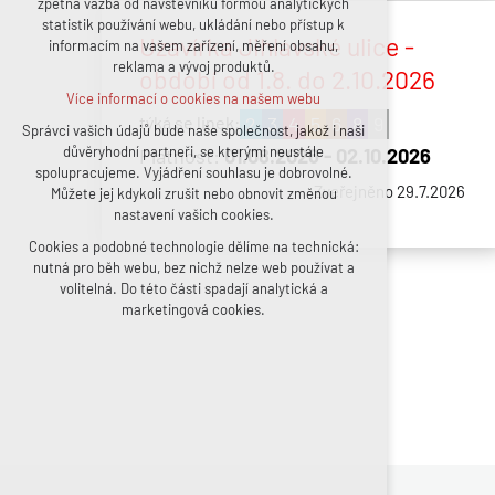
zpětná vazba od návštěvníků formou analytických
statistik používání webu, ukládání nebo přístup k
udržení kontextu stránek (session):
Uzavírka Jihlavské ulice -
informacím na vašem zařízení, měření obsahu,
případná přihlášení, volby jazyka, apod.
reklama a vývoj produktů.
období od 1.8. do 2.10.2026
Volitelná cookies
Více informací o cookies na našem webu
analytická pro anonymizované vyhodnocení
2
3
4
5
6
8
9
návštěvnosti
Správci vašich údajů bude naše společnost, jakož i naši
důvěryhodní partneři, se kterými neustále
marketingová cookies (Google, Facebook)
Platnost:
01.08.2026 - 02.10.2026
spolupracujeme. Vyjádření souhlasu je dobrovolné.
Více informací o cookies na našem webu
Zveřejněno 29.7.2026
Můžete jej kdykoli zrušit nebo obnovit změnou
nastavení vašich cookies.
Cookies a podobné technologie dělíme na technická:
Přijmout všechny cookies
nutná pro běh webu, bez nichž nelze web používat a
volitelná. Do této části spadají analytická a
Odmítnout vše
marketingová cookies.