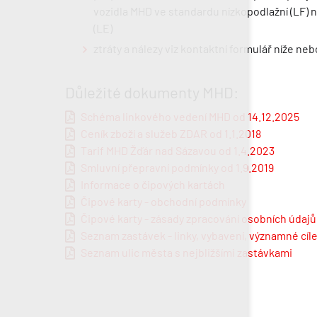
vozidla MHD ve standardu nízkopodlažní (LF) 
(LE)
ztráty a nálezy viz kontaktní formulář níže n
Důležité dokumenty MHD:
Schéma linkového vedení MHD od 14.12.2025
Ceník zboží a služeb ZDAR od 1.1.2018
Tarif MHD Žďár nad Sázavou od 1.4.2023
Smluvní přepravní podmínky od 1.9.2019
Informace o čipových kartách
Čipové karty - obchodní podmínky
Čipové karty - zásady zpracování osobních údajů
Seznam zastávek - linky, vybavení, významné cíl
Seznam ulic města s nejbližšími zastávkami