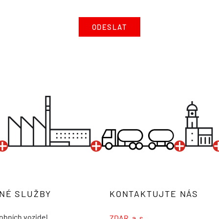
NÉ SLUŽBY
KONTAKTUJTE NÁS
obních vozidel
ZDAR, a. s.