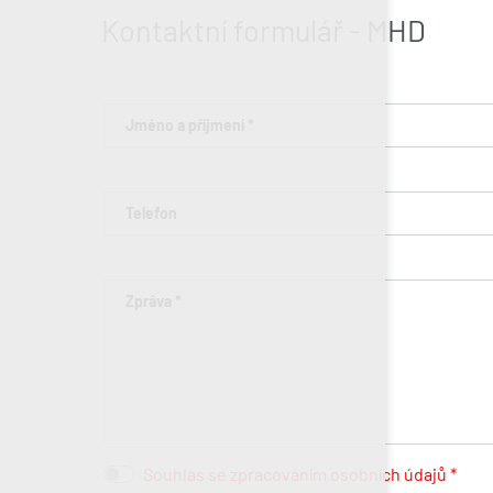
Kontaktní formulář - MHD
Jméno a příjmení *
Telefon
Zpráva *
Souhlas se zpracováním osobních údajů *