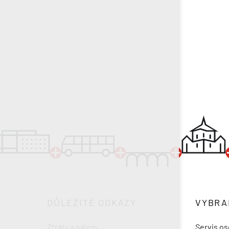
DŮLEŽITÉ ODKAZY
VYBRA
Ztráty a nálezy
Servis os