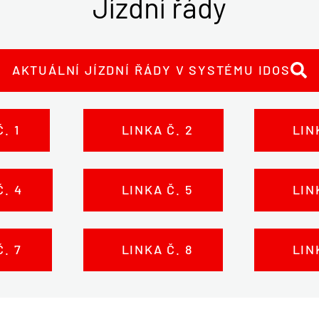
Jízdní řády
AKTUÁLNÍ JÍZDNÍ ŘÁDY V SYSTÉMU IDOS
. 1
LINKA Č. 2
LINK
. 4
LINKA Č. 5
LINK
. 7
LINKA Č. 8
LINK