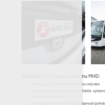
Základní informace o systému MHD:
nástup pouze předními dveřmi po celý den
nákup jízdních dokladů pouze u řidiče, vyřízen
v informační kanceláři
přeprava osob s omezenou schopností pohyb