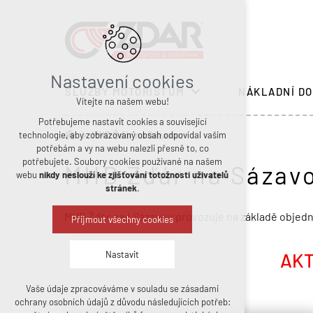
Nastavení cookies
SLUŽBY MOTORISTŮM
NÁKLADNÍ DO
Vítejte na našem webu!
Potřebujeme nastavit cookies a související
technologie, aby zobrazovaný obsah odpovídal vašim
MHD Žďár na Sázavou
potřebám a vy na webu nalezli přesně to, co
potřebujete. Soubory cookies používané na našem
MHD Žďár na Sázav
webu
nikdy neslouží ke zjišťování totožnosti uživatelů
stránek
.
MHD Žďár nad Sázavou provozuje na základě objedn
Přijmout všechny cookies
Nastavit
AKT
Vaše údaje zpracováváme v souladu se zásadami
Technická cookies
ochrany osobních údajů z důvodu následujících potřeb:
nutná pro provozování webu